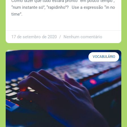
Como dizer que tudo estará pronto “em pouco tempo”,
“num instante só”, “rapidinho”?⠀Use a expressão “in no
time”.
17 de setembro de 2020
Nenhum comentário
VOCABULÁRIO